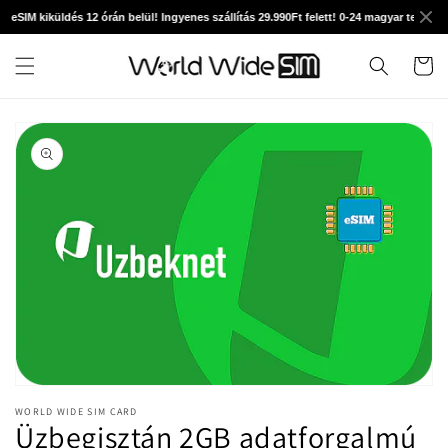
Ugrás a
 eSIM kiküldés 12 órán belül! Ingyenes szállítás 29.990Ft felett! 0-24 magyar technikai
tartalomhoz
Kosár
Kihagyás, és
ugrás a
termékadatokra
1.
médiafájl
WORLD WIDE SIM CARD
megnyitása
Üzbegisztán 2GB adatforgalmú
a