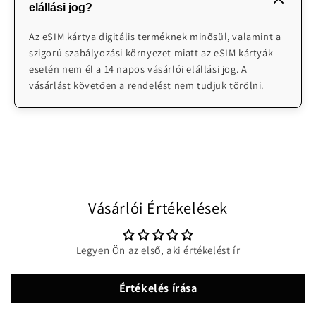
elállási jog?
emailben H-V 08:00-24:00 elérhetőek vagyunk
segítségnyújtásra: info@worldwidesimcards.com
Az eSIM kártya digitális terméknek minősül, valamint a
szigorú szabályozási környezet miatt az eSIM kártyák
esetén nem él a 14 napos vásárlói elállási jog. A
vásárlást követően a rendelést nem tudjuk törölni.
Vásárlói Értékelések
Legyen Ön az első, aki értékelést ír
Értékelés írása