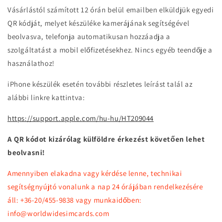
Vásárlástól számított 12 órán belül emailben elküldjük egyedi
QR kódját, melyet készüléke kamerájának segítségével
beolvasva, telefonja automatikusan hozzáadja a
szolgáltatást a mobil előfizetésekhez. Nincs egyéb teendője a
használathoz!
iPhone készülék esetén további részletes leírást talál az
alábbi linkre kattintva:
https://support.apple.com/hu-hu/HT209044
A QR kódot kizárólag külföldre érkezést követően lehet
beolvasni!
Amennyiben elakadna vagy kérdése lenne, technikai
segítségnyújtó vonalunk a nap 24 órájában rendelkezésére
áll: +36-20/455-9838 vagy munkaidőben:
info@worldwidesimcards.com