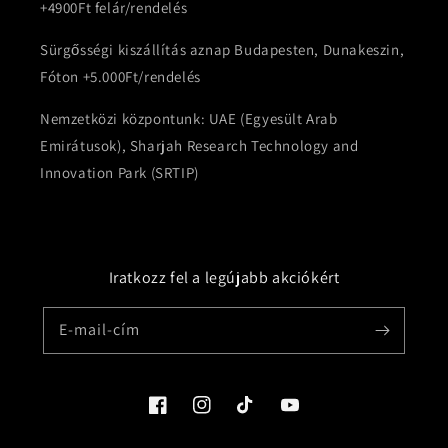
+4900Ft felár/rendelés
Sürgősségi kiszállítás aznap Budapesten, Dunakeszin,
Fóton +5.000Ft/rendelés
Nemzetközi központunk: UAE (Egyesült Arab
Emirátusok), Sharjah Research Technology and
Innovation Park (SRTIP)
Iratkozz fel a legújabb akciókért
E-mail-cím
Facebook
Instagram
TikTok
YouTube