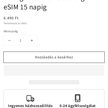
modális
eSIM 15 napig
párbeszédpanelen
Normál
6.490 Ft
ár
Tartalmazza az adót.
Mennyiség
Üzbegisztán
Üzbegisztán
2GB
2GB
adatforgalmú
adatforgalmú
Hozzáadás a kosárhoz
eSIM
eSIM
15
15
napig
napig
mennyiségének
mennyiségének
csökkentése
növelése
Ingyenes házhozszállítás
0-24 ügyfélszolgálat