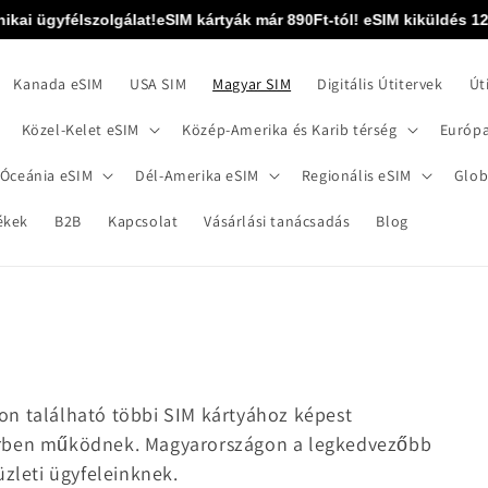
i ügyfélszolgálat!
eSIM kártyák már 890Ft-tól! eSIM kiküldés 12 órá
Kanada eSIM
USA SIM
Magyar SIM
Digitális Útitervek
Út
Közel-Kelet eSIM
Közép-Amerika és Karib térség
Európa
 Óceánia eSIM
Dél-Amerika eSIM
Regionális eSIM
Glob
ékek
B2B
Kapcsolat
Vásárlási tanácsadás
Blog
on található többi SIM kártyához képest
erben működnek. Magyarországon a legkedvezőbb
üzleti ügyfeleinknek.