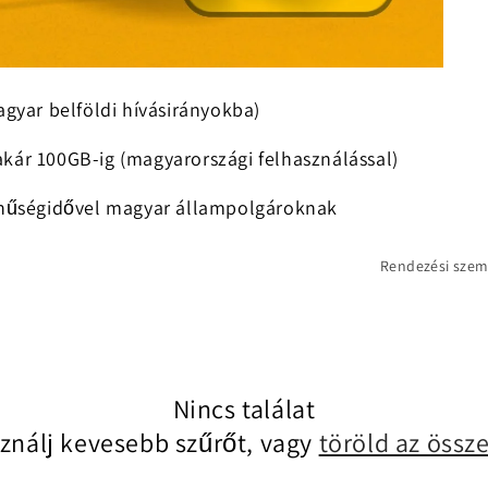
agyar belföldi hívásirányokba)
kár 100GB-ig (magyarországi felhasználással)
p hűségidővel magyar állampolgároknak
Rendezési szem
Nincs találat
ználj kevesebb szűrőt, vagy
töröld az össz