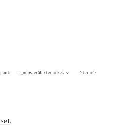
pont:
0 termék
eset
.