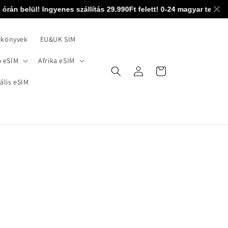
n belül! Ingyenes szállítás 29.990Ft felett! 0-24 magyar technikai 
ikönyvek
EU&UK SIM
 eSIM
Afrika eSIM
Bejelentkezés
Kosár
ális eSIM