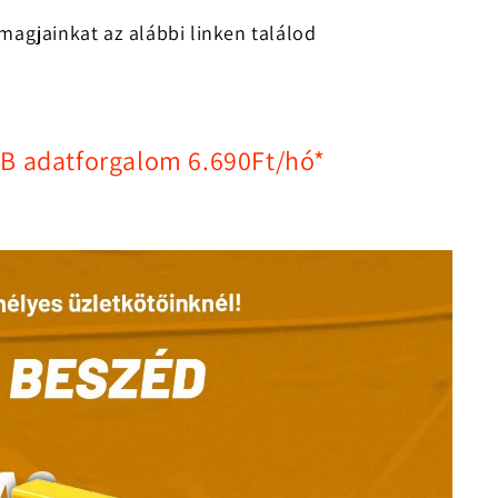
magjainkat az alábbi linken találod
GB adatforgalom 6.690Ft/hó
*