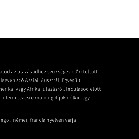
atod az utazásodhoz szükséges előretöltött
 legyen szó Ázsiai, Ausztrál, Egyesült
erikai vagy Afrikai utazásról. Indulásod előtt
i internetezésre roaming díjak nélkül egy
ngol, német, francia nyelven várja