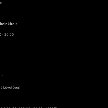
om
keinkkel:
 - 20:00
13.
st követően!