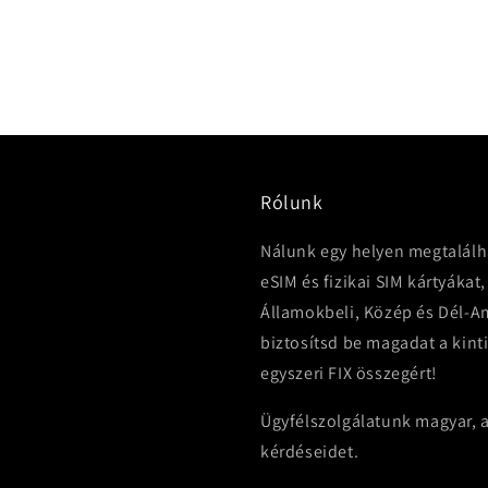
Rólunk
Nálunk egy helyen megtalálh
eSIM és fizikai SIM kártyákat,
Államokbeli, Közép és Dél-Am
biztosítsd be magadat a kint
egyszeri FIX összegért!
Ügyfélszolgálatunk magyar, a
kérdéseidet.