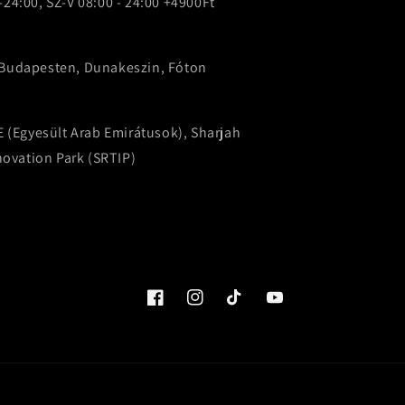
-24:00, SZ-V 08:00 - 24:00 +4900Ft
p Budapesten, Dunakeszin, Fóton
(Egyesült Arab Emirátusok), Sharjah
ovation Park (SRTIP)
Facebook
Instagram
TikTok
YouTube