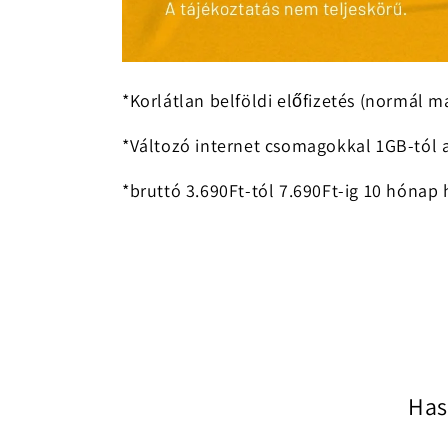
*Korlátlan belföldi előfizetés (normál m
*Változó internet
csomagokkal 1GB-tól a
*bruttó 3.690Ft-tól 7.690Ft-ig 10 hóna
Has