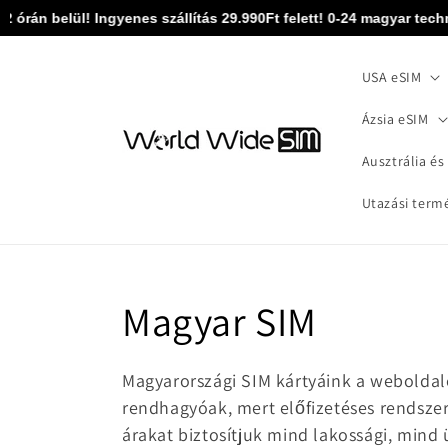
Ugrás a
án belül! Ingyenes szállítás 29.990Ft felett! 0-24 magyar technika
tartalomhoz
USA eSIM
Ázsia eSIM
Ausztrália és
Utazási term
Kollekció:
Magyar SIM
Magyarországi SIM kártyáink a weboldal
rendhagyóak, mert előfizetéses rendsz
árakat biztosítjuk mind lakossági, mind 