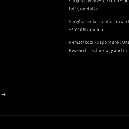
Sürgősségi átvétel: H-P 18:00
felár/rendelés
Sürgősségi kiszállítás azna
+5.000Ft/rendelés
Nemzetközi központunk: UAE 
Research Technology and Inn