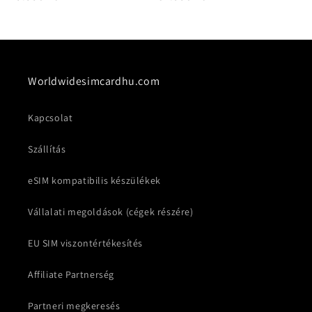
ár
ár
Worldwidesimcardhu.com
Kapcsolat
Szállítás
eSIM kompatibilis készülékek
Vállalati megoldások (cégek részére)
EU SIM viszontértékesítés
Affiliate Partnerség
Partneri megkeresés