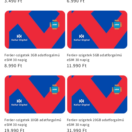
Normál
3.490 Ft
Normál
6.990 Ft
ár
ár
Feröer-szigetek 3GB adatforgalmú
Feröer-szigetek 5GB adatforgalmú
eSIM 30 napig
eSIM 30 napig
Normál
8.990 Ft
Normál
11.990 Ft
ár
ár
Feröer-szigetek 10GB adatforgalmú
Feröer-szigetek 20GB adatforgalmú
eSIM 30 napig
eSIM 30 napig
Normál
19.990 Ft
Normál
31.990 Ft