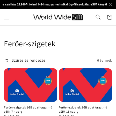
Ugrás a
s szállítás 29.990Ft felett! 0-24 magyar technikai ügyfélszolgálat!
eSIM kártyák már 89
tartalomhoz
Kosár
Kollekció:
Feröer-szigetek
Szűrés és rendezés
6 termék
Feröer-szigetek 1GB adatforgalmú
Feröer-szigetek 2GB adatforgalmú
eSIM 7 napig
eSIM 15 napig