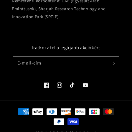
Nemzetközi központunk: UAE (Egyesült Arab
Emirátusok), Sharjah Research Technology and
Innovation Park (SRTIP)
Iratkozz fel a legújabb akciókért
E-mail-cím
Facebook
Instagram
TikTok
YouTube
Fizetési
módok