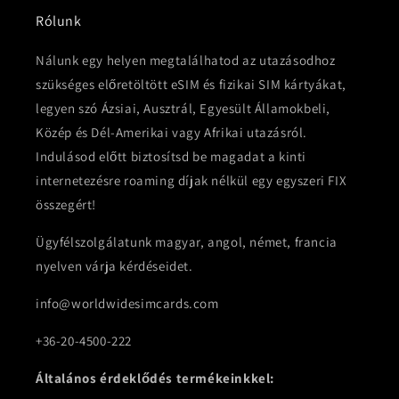
Rólunk
Nálunk egy helyen megtalálhatod az utazásodhoz
szükséges előretöltött eSIM és fizikai SIM kártyákat,
legyen szó Ázsiai, Ausztrál, Egyesült Államokbeli,
Közép és Dél-Amerikai vagy Afrikai utazásról.
Indulásod előtt biztosítsd be magadat a kinti
internetezésre roaming díjak nélkül egy egyszeri FIX
összegért!
Ügyfélszolgálatunk magyar, angol, német, francia
nyelven várja kérdéseidet.
info@worldwidesimcards.com
+36-20-4500-222
Általános érdeklődés termékeinkkel: