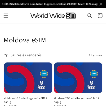
Ugrás a
-tól! eSIM kiküldés 12 órán belül! Ingyenes szállítás 29.990Ft felett! 0-24 magyar tec
tartalomhoz
Kosár
Kollekció:
Moldova eSIM
Szűrés és rendezés
4 termék
Moldova 1GB adatforgalmú eSIM 7
Moldova 2GB adatforgalmú eSIM 15
napig
napig