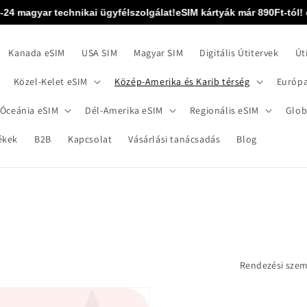
-24 magyar technikai ügyfélszolgálat!
eSIM kártyák már 890Ft-tól! eS
Kanada eSIM
USA SIM
Magyar SIM
Digitális Útitervek
Út
Közel-Kelet eSIM
Közép-Amerika és Karib térség
Európa
 Óceánia eSIM
Dél-Amerika eSIM
Regionális eSIM
Glob
ékek
B2B
Kapcsolat
Vásárlási tanácsadás
Blog
Rendezési sze