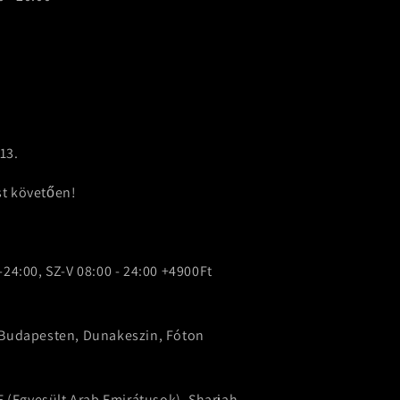
13.
st követően!
-24:00, SZ-V 08:00 - 24:00 +4900Ft
p Budapesten, Dunakeszin, Fóton
(Egyesült Arab Emirátusok), Sharjah