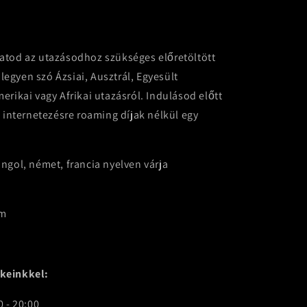
atod az utazásodhoz szükséges előretöltött
 legyen szó Ázsiai, Ausztrál, Egyesült
erikai vagy Afrikai utazásról. Indulásod előtt
i internetezésre roaming díjak nélkül egy
ngol, német, francia nyelven várja
om
keinkkel:
 - 20:00