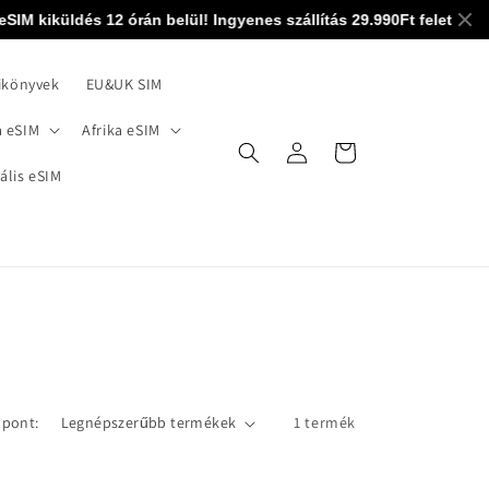
IM kiküldés 12 órán belül! Ingyenes szállítás 29.990Ft felett! 0-2
ikönyvek
EU&UK SIM
 eSIM
Afrika eSIM
Bejelentkezés
Kosár
ális eSIM
mpont:
1 termék