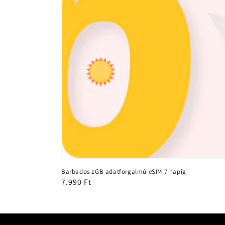
Barbados 1GB adatforgalmú eSIM 7 napig
Normál
7.990 Ft
ár