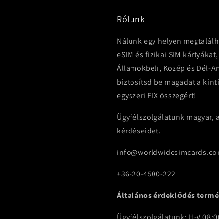
Rólunk
Nálunk egy helyen megtalálh
eSIM és fizikai SIM kártyákat,
Államokbeli, Közép és Dél-Am
biztosítsd be magadat a kint
egyszeri FIX összegért!
Ügyfélszolgálatunk magyar, a
kérdéseidet.
info@worldwidesimcards.c
+36-20-4500-222
Általános érdeklődés termé
Ügyfélszolgálatunk: H-V 08:00