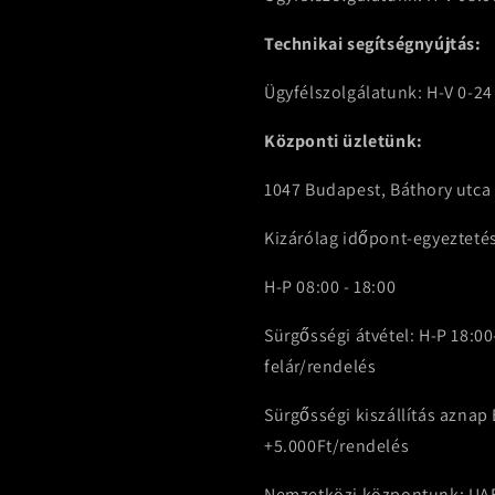
Technikai segítségnyújtás:
Ügyfélszolgálatunk: H-V 0-24
Központi üzletünk:
1047 Budapest, Báthory utca 
Kizárólag időpont-egyezteté
H-P 08:00 - 18:00
Sürgősségi átvétel: H-P 18:00
felár/rendelés
Sürgősségi kiszállítás azna
+5.000Ft/rendelés
Nemzetközi központunk: UAE 