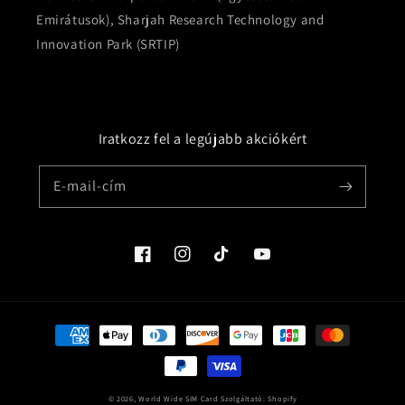
Emirátusok), Sharjah Research Technology and
Innovation Park (SRTIP)
Iratkozz fel a legújabb akciókért
E-mail-cím
Facebook
Instagram
TikTok
YouTube
Fizetési
módok
© 2026,
World Wide SIM Card
Szolgáltató: Shopify