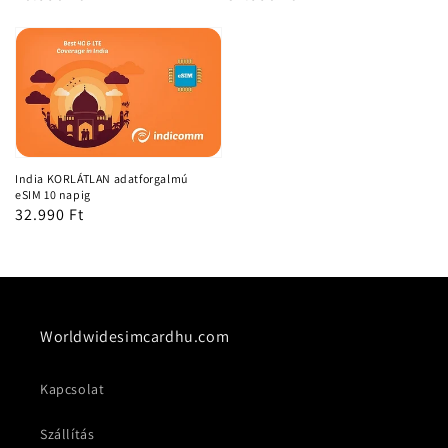
ár
ár
India KORLÁTLAN adatforgalmú
eSIM 10 napig
Normál
32.990 Ft
ár
Worldwidesimcardhu.com
Kapcsolat
Szállítás