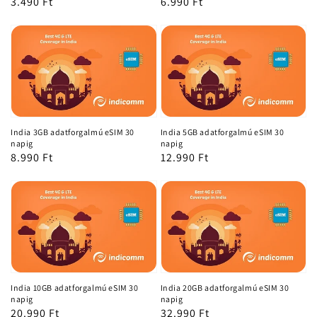
Normál
3.490 Ft
Normál
6.990 Ft
ár
ár
India 3GB adatforgalmú eSIM 30
India 5GB adatforgalmú eSIM 30
napig
napig
Normál
8.990 Ft
Normál
12.990 Ft
ár
ár
India 10GB adatforgalmú eSIM 30
India 20GB adatforgalmú eSIM 30
napig
napig
Normál
20.990 Ft
Normál
32.990 Ft