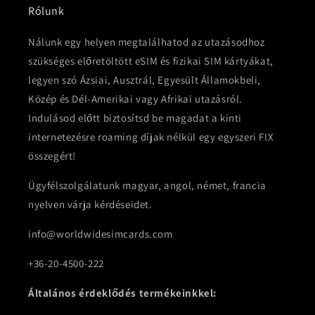
Rólunk
Nálunk egy helyen megtalálhatod az utazásodhoz
szükséges előretöltött eSIM és fizikai SIM kártyákat,
legyen szó Ázsiai, Ausztrál, Egyesült Államokbeli,
Közép és Dél-Amerikai vagy Afrikai utazásról.
Indulásod előtt biztosítsd be magadat a kinti
internetezésre roaming díjak nélkül egy egyszeri FIX
összegért!
Ügyfélszolgálatunk magyar, angol, német, francia
nyelven várja kérdéseidet.
info@worldwidesimcards.com
+36-20-4500-222
Általános érdeklődés termékeinkkel: