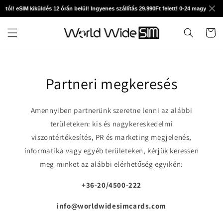
Ugrás a
-tól! eSIM kiküldés 12 órán belül! Ingyenes szállítás 29.990Ft felett! 0-24 magyar tech
tartalomhoz
Kosár
Partneri megkeresés
Amennyiben partnerünk szeretne lenni az alábbi
területeken: kis és nagykereskedelmi
viszontértékesítés, PR és marketing megjelenés,
informatika vagy egyéb területeken, kérjük keressen
meg minket az alábbi elérhetőség egyikén:
+36-20/4500-222
info@worldwidesimcards.com