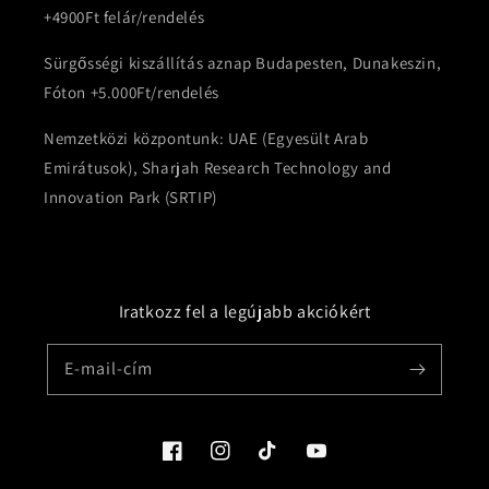
+4900Ft felár/rendelés
Sürgősségi kiszállítás aznap Budapesten, Dunakeszin,
Fóton +5.000Ft/rendelés
Nemzetközi központunk: UAE (Egyesült Arab
Emirátusok), Sharjah Research Technology and
Innovation Park (SRTIP)
Iratkozz fel a legújabb akciókért
E-mail-cím
Facebook
Instagram
TikTok
YouTube