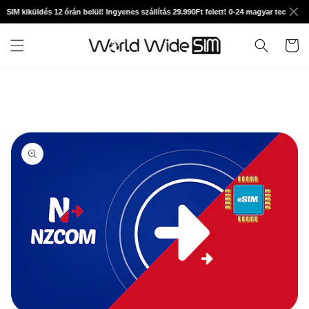
Ugrás a
SIM kiküldés 12 órán belül! Ingyenes szállítás 29.990Ft felett! 0-24 magyar technikai 
tartalomhoz
Kosár
Kihagyás, és
ugrás a
termékadatokra