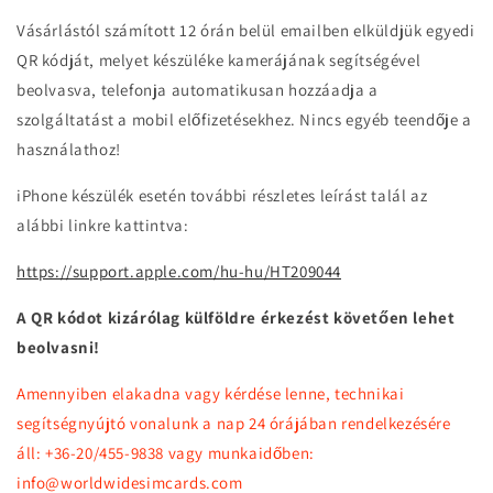
Vásárlástól számított 12 órán belül emailben elküldjük egyedi
QR kódját, melyet készüléke kamerájának segítségével
beolvasva, telefonja automatikusan hozzáadja a
szolgáltatást a mobil előfizetésekhez. Nincs egyéb teendője a
használathoz!
iPhone készülék esetén további részletes leírást talál az
alábbi linkre kattintva:
https://support.apple.com/hu-hu/HT209044
A QR kódot kizárólag külföldre érkezést követően lehet
beolvasni!
Amennyiben elakadna vagy kérdése lenne, technikai
segítségnyújtó vonalunk a nap 24 órájában rendelkezésére
áll: +36-20/455-9838 vagy munkaidőben:
info@worldwidesimcards.com