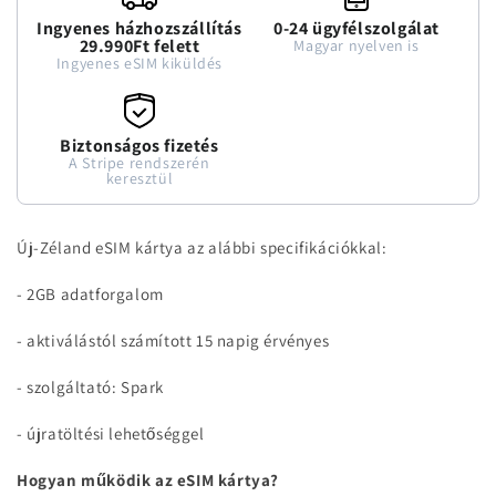
Ingyenes házhozszállítás
0-24 ügyfélszolgálat
29.990Ft felett
Magyar nyelven is
Ingyenes eSIM kiküldés
Biztonságos fizetés
A Stripe rendszerén
keresztül
Új-Zéland eSIM kártya az alábbi specifikációkkal:
- 2GB adatforgalom
- aktiválástól számított 15 napig érvényes
- szolgáltató: Spark
- újratöltési lehetőséggel
Hogyan működik az eSIM kártya?