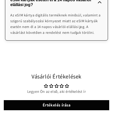
ügyfélszolgálatot biztosít probléma esetén. Illetve
elállási jog?
emailben H-V 08:00-24:00 elérhetőek vagyunk
segítségnyújtásra: info@worldwidesimcards.com
Az eSIM kártya digitális terméknek minősül, valamint a
szigorú szabályozási környezet miatt az eSIM kártyák
esetén nem él a 14 napos vásárlói elállási jog. A
vásárlást követően a rendelést nem tudjuk törölni.
Vásárlói Értékelések
Legyen Ön az első, aki értékelést ír
Értékelés írása