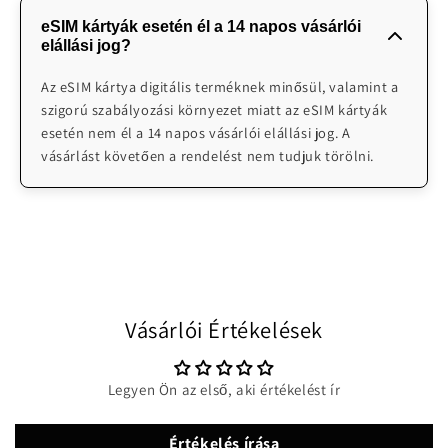
Cégünk magyar nyelven 0-24 telefonos technikai
beolvasást követően azonnal elkezd működni.
eSIM kártyák esetén él a 14 napos vásárlói
ügyfélszolgálatot biztosít probléma esetén. Illetve
elállási jog?
emailben H-V 08:00-24:00 elérhetőek vagyunk
segítségnyújtásra: info@worldwidesimcards.com
Az eSIM kártya digitális terméknek minősül, valamint a
szigorú szabályozási környezet miatt az eSIM kártyák
esetén nem él a 14 napos vásárlói elállási jog. A
vásárlást követően a rendelést nem tudjuk törölni.
Vásárlói Értékelések
Legyen Ön az első, aki értékelést ír
Értékelés írása