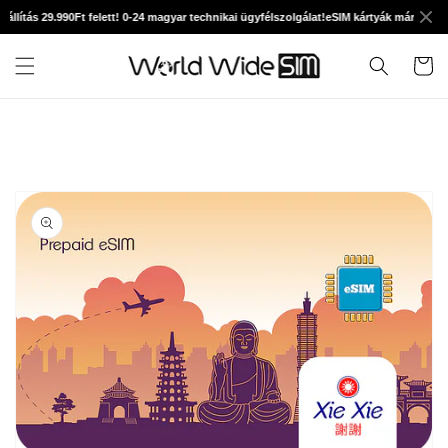
Ugrás a
llítás 29.990Ft felett! 0-24 magyar technikai ügyfélszolgálat!
eSIM kártyák már 890Ft-tó
tartalomhoz
Kosár
Kihagyás, és
ugrás a
termékadatokra