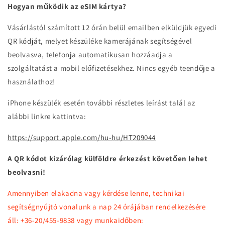
Hogyan működik az eSIM kártya?
Vásárlástól számított 12 órán belül emailben elküldjük egyedi
QR kódját, melyet készüléke kamerájának segítségével
beolvasva, telefonja automatikusan hozzáadja a
szolgáltatást a mobil előfizetésekhez. Nincs egyéb teendője a
használathoz!
iPhone készülék esetén további részletes leírást talál az
alábbi linkre kattintva:
https://support.apple.com/hu-hu/HT209044
A QR kódot kizárólag külföldre érkezést követően lehet
beolvasni!
Amennyiben elakadna vagy kérdése lenne, technikai
segítségnyújtó vonalunk a nap 24 órájában rendelkezésére
áll: +36-20/455-9838 vagy munkaidőben: