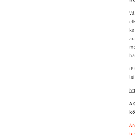
Vá
el
ka
au
mo
ha
iP
le
ht
A 
kö
Am
te