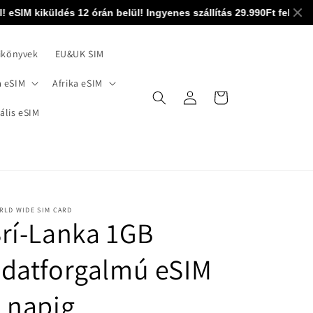
IM kiküldés 12 órán belül! Ingyenes szállítás 29.990Ft felett! 0-2
ikönyvek
EU&UK SIM
 eSIM
Afrika eSIM
Bejelentkezés
Kosár
ális eSIM
RLD WIDE SIM CARD
rí-Lanka 1GB
datforgalmú eSIM
 napig