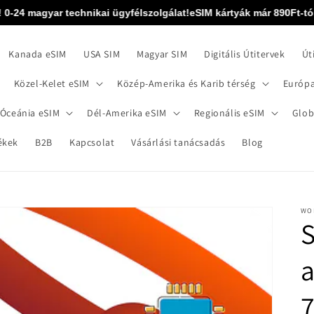
-24 magyar technikai ügyfélszolgálat!
eSIM kártyák már 890Ft-tól! eS
Kanada eSIM
USA SIM
Magyar SIM
Digitális Útitervek
Út
Közel-Kelet eSIM
Közép-Amerika és Karib térség
Európa
 Óceánia eSIM
Dél-Amerika eSIM
Regionális eSIM
Glob
ékek
B2B
Kapcsolat
Vásárlási tanácsadás
Blog
WO
S
a
7