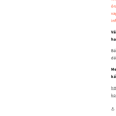
ór
va
in
Vá
ha
Bá
dá
Me
ká
ht
ko