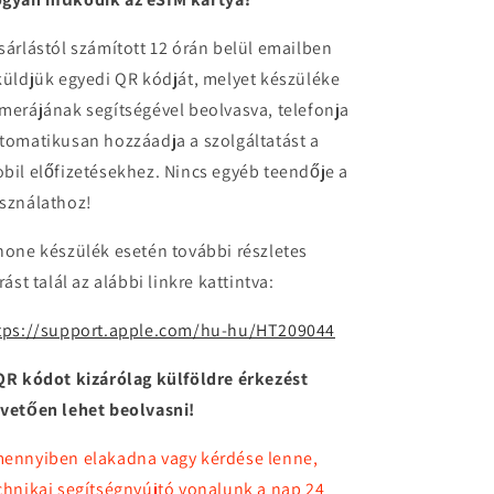
sárlástól számított 12 órán belül emailben
küldjük egyedi QR kódját, melyet készüléke
merájának segítségével beolvasva, telefonja
tomatikusan hozzáadja a szolgáltatást a
bil előfizetésekhez. Nincs egyéb teendője a
sználathoz!
hone készülék esetén további részletes
írást talál az alábbi linkre kattintva:
tps://support.apple.com/hu-hu/HT209044
QR kódot kizárólag külföldre érkezést
vetően lehet beolvasni!
ennyiben elakadna vagy kérdése lenne,
chnikai segítségnyújtó vonalunk a nap 24