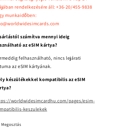
ájában rendelkezésére áll: +36-20/455-9838
gy munkaidőben:
fo@worldwidesimcards.com
sárlástól számítva mennyi ideig
sználható az eSIM kártya?
rmeddig felhasználható, nincs lejárati
tuma az eSIM kártyának.
ly készülékekkel kompatibilis az eSIM
rtya?
tps://worldwidesimcardhu.com/pages/esim-
mpatibilis-keszulekek
Megosztás