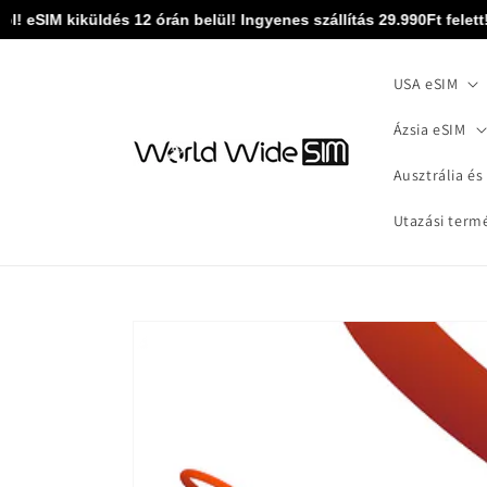
Ugrás a
eSIM kiküldés 12 órán belül! Ingyenes szállítás 29.990Ft felett! 0
tartalomhoz
USA eSIM
Ázsia eSIM
Ausztrália és
Utazási term
Kihagyás, és
ugrás a
termékadatokra