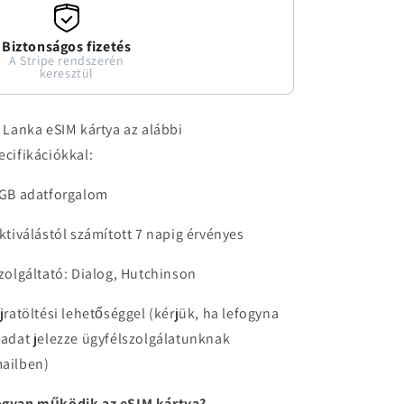
Biztonságos fizetés
A Stripe rendszerén
keresztül
í Lanka eSIM kártya az alábbi
ecifikációkkal:
1GB adatforgalom
aktiválástól számított 7 napig érvényes
szolgáltató: Dialog, Hutchinson
újratöltési lehetőséggel (kérjük, ha lefogyna
 adat jelezze ügyfélszolgálatunknak
ailben)
gyan működik az eSIM kártya?