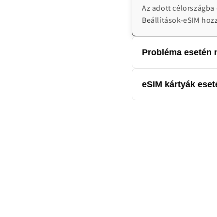
Az adott célországba
Beállítások-eSIM hoz
Probléma esetén m
Cégünk magyar nyelven
eSIM kártyák eseté
emailben H-V 08:00-2
Az eSIM kártya digitá
kártyák esetén nem él
törölni.