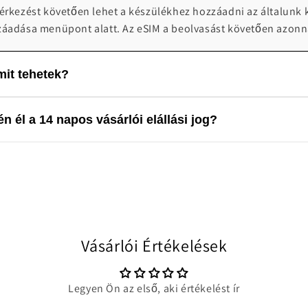
 érkezést követően lehet a készülékhez hozzáadni az általunk 
záadása menüpont alatt. Az eSIM a beolvasást követően azonn
it tehetek?
 0-24 telefonos technikai ügyfélszolgálatot biztosít probléma
n él a 14 napos vásárlói elállási jog?
4:00 elérhetőek vagyunk segítségnyújtásra: info@worldwides
lis terméknek minősül, valamint a szigorú szabályozási környe
 a 14 napos vásárlói elállási jog. A vásárlást követően a rende
Vásárlói Értékelések
Legyen Ön az első, aki értékelést ír