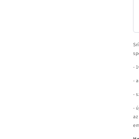
Sr
sp
- 
- 
- 
- 
az
em
Ho