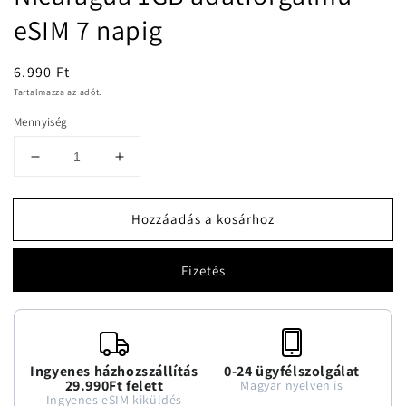
modális
eSIM 7 napig
párbeszédpanelen
Normál
6.990 Ft
ár
Tartalmazza az adót.
Mennyiség
Nicaragua
Nicaragua
1GB
1GB
adatforgalmú
adatforgalmú
Hozzáadás a kosárhoz
eSIM
eSIM
7
7
napig
napig
Fizetés
mennyiségének
mennyiségének
csökkentése
növelése
Ingyenes házhozszállítás
0-24 ügyfélszolgálat
29.990Ft felett
Magyar nyelven is
Ingyenes eSIM kiküldés