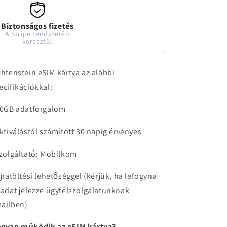
Biztonságos fizetés
A Stripe rendszerén
keresztül
chtenstein eSIM kártya az alábbi
ecifikációkkal:
20GB adatforgalom
aktiválástól számított 30 napig érvényes
szolgáltató: Mobilkom
újratöltési lehetőséggel (kérjük, ha lefogyna
 adat jelezze ügyfélszolgálatunknak
ailben)
gyan működik az eSIM kártya?