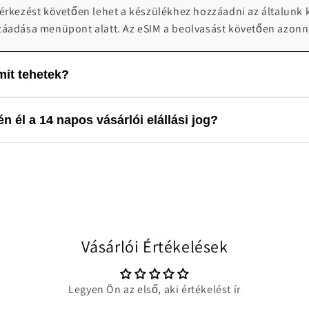
 érkezést követően lehet a készülékhez hozzáadni az általunk 
záadása menüpont alatt. Az eSIM a beolvasást követően azonn
it tehetek?
 0-24 telefonos technikai ügyfélszolgálatot biztosít probléma
n él a 14 napos vásárlói elállási jog?
4:00 elérhetőek vagyunk segítségnyújtásra: info@worldwides
lis terméknek minősül, valamint a szigorú szabályozási környe
 a 14 napos vásárlói elállási jog. A vásárlást követően a rende
Vásárlói Értékelések
Legyen Ön az első, aki értékelést ír