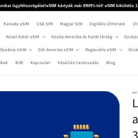
ai ügyfélszolgálat!
eSIM kártyák már 890Ft-tól! eSIM kiküldés 12 órá
Kanada eSIM
USA SIM
Magyar SIM
Digitális Útitervek
Út
Közel-Kelet eSIM
Közép-Amerika és Karib térség
Európa
 Óceánia eSIM
Dél-Amerika eSIM
Regionális eSIM
Glob
ékek
B2B
Kapcsolat
Vásárlási tanácsadás
Blog
WO
L
a
3