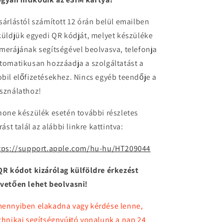
sárlástól számított 12 órán belül emailben
küldjük egyedi QR kódját, melyet készüléke
merájának segítségével beolvasva, telefonja
tomatikusan hozzáadja a szolgáltatást a
bil előfizetésekhez. Nincs egyéb teendője a
sználathoz!
hone készülék esetén további részletes
írást talál az alábbi linkre kattintva:
tps://support.apple.com/hu-hu/HT209044
QR kódot kizárólag külföldre érkezést
vetően lehet beolvasni!
ennyiben elakadna vagy kérdése lenne,
chnikai segítségnyújtó vonalunk a nap 24