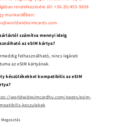
ájában rendelkezésére áll: +36-20/455-9838
gy munkaidőben:
fo@worldwidesimcards.com
sárlástól számítva mennyi ideig
sználható az eSIM kártya?
rmeddig felhasználható, nincs lejárati
tuma az eSIM kártyának.
ly készülékekkel kompatibilis az eSIM
rtya?
tps://worldwidesimcardhu.com/pages/esim-
mpatibilis-keszulekek
Megosztás