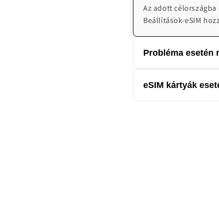
Az adott célországba
Beállítások-eSIM hoz
Probléma esetén m
Cégünk magyar nyelven
eSIM kártyák eseté
emailben H-V 08:00-2
Az eSIM kártya digitá
kártyák esetén nem él
törölni.