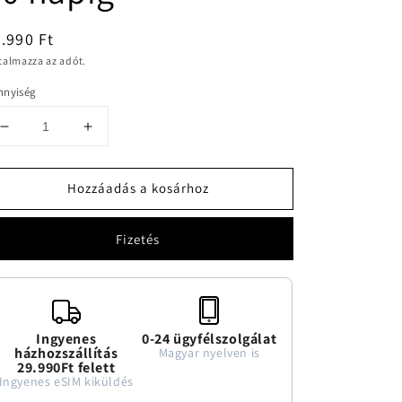
ormál
.990 Ft
talmazza az adót.
nnyiség
Lichtenstein
Lichtenstein
20GB
20GB
adatforgalmú
adatforgalmú
Hozzáadás a kosárhoz
eSIM
eSIM
30
30
napig
napig
Fizetés
mennyiségének
mennyiségének
csökkentése
növelése
Ingyenes
0-24 ügyfélszolgálat
házhozszállítás
Magyar nyelven is
29.990Ft felett
Ingyenes eSIM kiküldés