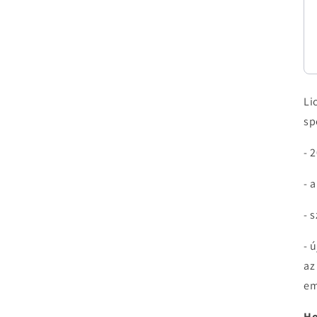
Li
sp
- 
- 
- 
- 
az
em
Ho