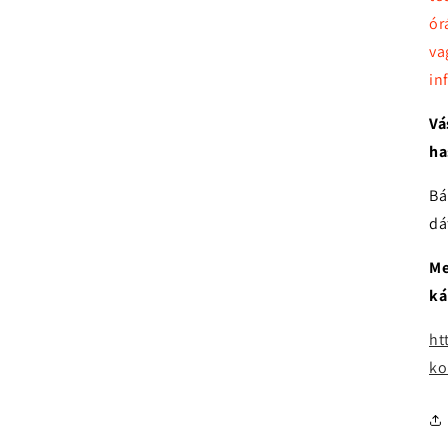
ór
va
in
Vá
ha
Bá
dá
Me
ká
ht
ko