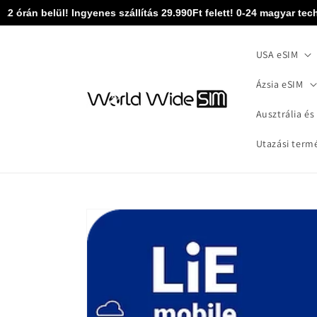
Ugrás a
rán belül! Ingyenes szállítás 29.990Ft felett! 0-24 magyar technik
tartalomhoz
USA eSIM
Ázsia eSIM
Ausztrália és
Utazási term
Kihagyás, és
ugrás a
termékadatokra