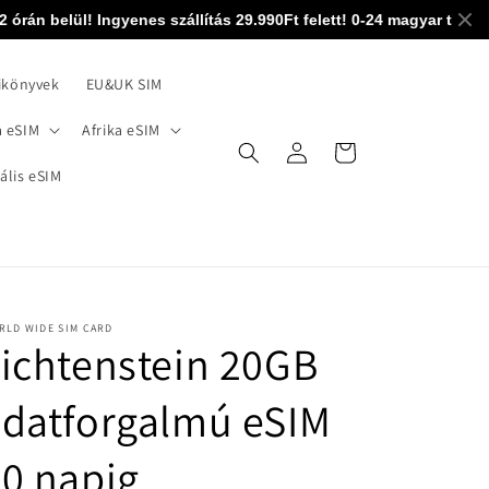
n belül! Ingyenes szállítás 29.990Ft felett! 0-24 magyar technikai
ikönyvek
EU&UK SIM
 eSIM
Afrika eSIM
Bejelentkezés
Kosár
ális eSIM
RLD WIDE SIM CARD
ichtenstein 20GB
datforgalmú eSIM
0 napig