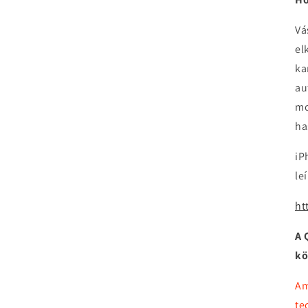
Vá
el
ka
au
mo
ha
iP
le
ht
A 
kö
Am
te