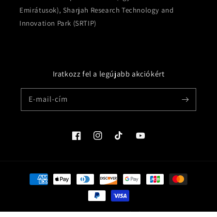
Emirátusok), Sharjah Research Technology and
Innovation Park (SRTIP)
Iratkozz fel a legújabb akciókért
E-mail-cím
Facebook
Instagram
TikTok
YouTube
Fizetési
módok
© 2026,
World Wide SIM Card
Szolgáltató: Shopify