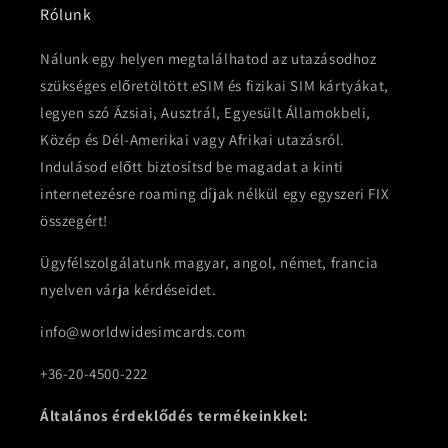
Rólunk
Nálunk egy helyen megtalálhatod az utazásodhoz
szükséges előretöltött eSIM és fizikai SIM kártyákat,
legyen szó Ázsiai, Ausztrál, Egyesült Államokbeli,
Közép és Dél-Amerikai vagy Afrikai utazásról.
Indulásod előtt biztosítsd be magadat a kinti
internetezésre roaming díjak nélkül egy egyszeri FIX
összegért!
Ügyfélszolgálatunk magyar, angol, német, francia
nyelven várja kérdéseidet.
info@worldwidesimcards.com
+36-20-4500-222
Általános érdeklődés termékeinkkel: