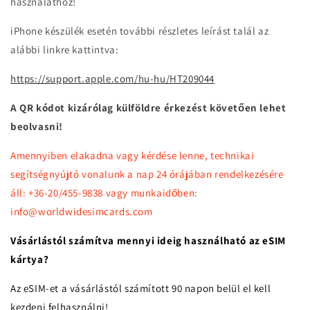
használathoz!
iPhone készülék esetén további részletes leírást talál az
alábbi linkre kattintva:
https://support.apple.com/hu-hu/HT209044
A QR kódot kizárólag külföldre érkezést követően lehet
beolvasni!
Amennyiben elakadna vagy kérdése lenne, technikai
segítségnyújtó vonalunk a nap 24 órájában rendelkezésére
áll: +36-20/455-9838 vagy munkaidőben:
info@worldwidesimcards.com
Vásárlástól számítva mennyi ideig használható az eSIM
kártya?
Az eSIM-et a vásárlástól számított 90 napon belül el kell
kezdeni felhasználni!