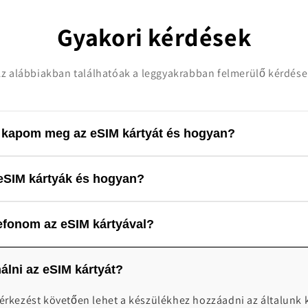
Gyakori kérdések
z alábbiakban találhatóak a leggyakrabban felmerülő kérdés
l kapom meg az eSIM kártyát és hogyan?
endelés leadását követően 12 órán belül a rendszer a megadott 
 eSIM kártyák és hogyan?
elés leadását követően lehetőség van a 4 órán belüli kiküldé
nk újratölthető (kivéve: korlátlan eSIM-ek). Minden termékünk
lefonom az eSIM kártyával?
gy újratölthető-e. Amennyiben lefogyna az adatforgalom, úgy 
vásárlásával újra tudjuk tölteni a már meglévőt. Kérjük, hogy
i menüpontunkban tudod ellenőrizni, hogy a készüléked alkal
gyzés rovatba tüntesd fel az alábbi szócskát: "újratöltés"
álni az eSIM kártyát?
://worldwidesimcardhu.com/pages/esim-kompatibilis-keszulek
 érkezést követően lehet a készülékhez hozzáadni az általunk 