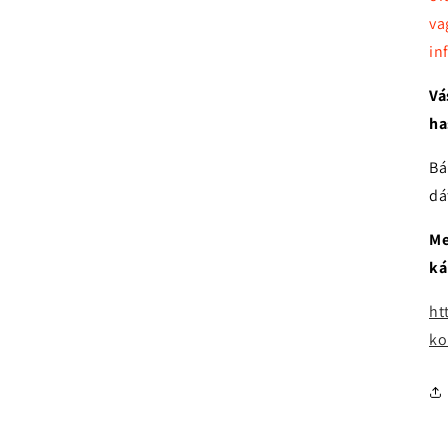
va
in
Vá
ha
Bá
dá
Me
ká
ht
ko