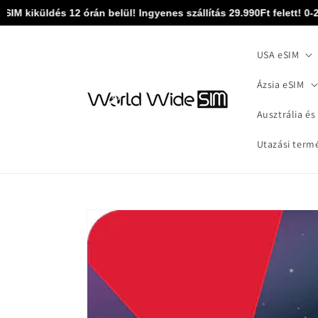
Ugrás a
 kiküldés 12 órán belül! Ingyenes szállítás 29.990Ft felett! 0-24 
tartalomhoz
USA eSIM
Ázsia eSIM
Ausztrália és
Utazási term
Kihagyás, és
ugrás a
termékadatokra