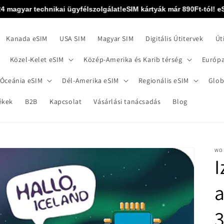
magyar technikai ügyfélszolgálat!
eSIM kártyák már 890Ft-tól! eSIM k
Kanada eSIM
USA SIM
Magyar SIM
Digitális Útitervek
Út
Közel-Kelet eSIM
Közép-Amerika és Karib térség
Európa
 Óceánia eSIM
Dél-Amerika eSIM
Regionális eSIM
Glob
ékek
B2B
Kapcsolat
Vásárlási tanácsadás
Blog
WO
I
a
3