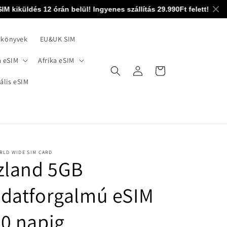
iküldés 12 órán belül! Ingyenes szállítás 29.990Ft felett! 0-24 ma
ikönyvek
EU&UK SIM
 eSIM
Afrika eSIM
Bejelentkezés
Kosár
ális eSIM
RLD WIDE SIM CARD
zland 5GB
datforgalmú eSIM
0 napig