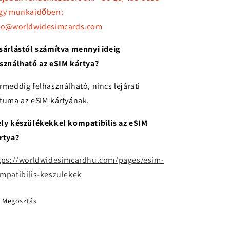
gy munkaidőben:
fo@worldwidesimcards.com
sárlástól számítva mennyi ideig
sználható az eSIM kártya?
rmeddig felhasználható, nincs lejárati
tuma az eSIM kártyának.
ly készülékekkel kompatibilis az eSIM
rtya?
tps://worldwidesimcardhu.com/pages/esim-
mpatibilis-keszulekek
Megosztás