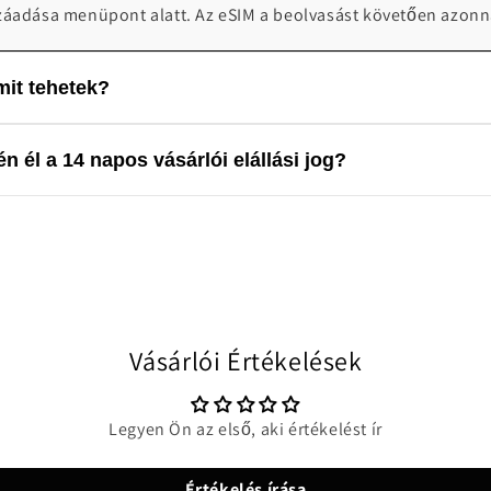
záadása menüpont alatt. Az eSIM a beolvasást követően azonn
it tehetek?
 0-24 telefonos technikai ügyfélszolgálatot biztosít probléma
n él a 14 napos vásárlói elállási jog?
4:00 elérhetőek vagyunk segítségnyújtásra: info@worldwides
lis terméknek minősül, valamint a szigorú szabályozási környe
 a 14 napos vásárlói elállási jog. A vásárlást követően a rende
Vásárlói Értékelések
Legyen Ön az első, aki értékelést ír
Értékelés írása