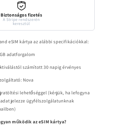
Biztonságos fizetés
A Stripe rendszerén
keresztül
land eSIM kártya az alábbi specifikációkkal:
5GB adatforgalom
aktiválástól számított 30 napig érvényes
szolgáltató: Nova
újratöltési lehetőséggel (kérjük, ha lefogyna
 adat jelezze ügyfélszolgálatunknak
ailben)
gyan működik az eSIM kártya?