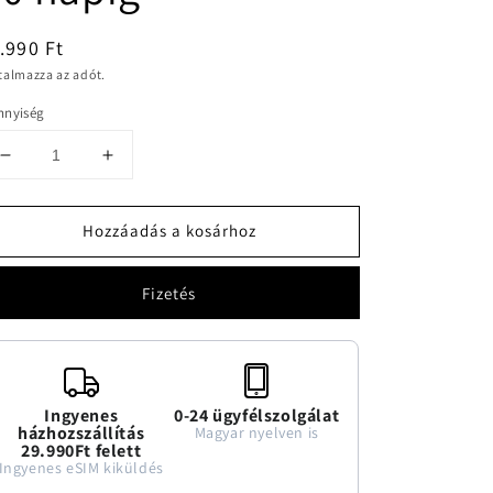
ormál
.990 Ft
talmazza az adót.
nnyiség
Izland
Izland
5GB
5GB
adatforgalmú
adatforgalmú
Hozzáadás a kosárhoz
eSIM
eSIM
30
30
napig
napig
Fizetés
mennyiségének
mennyiségének
csökkentése
növelése
Ingyenes
0-24 ügyfélszolgálat
házhozszállítás
Magyar nyelven is
29.990Ft felett
Ingyenes eSIM kiküldés