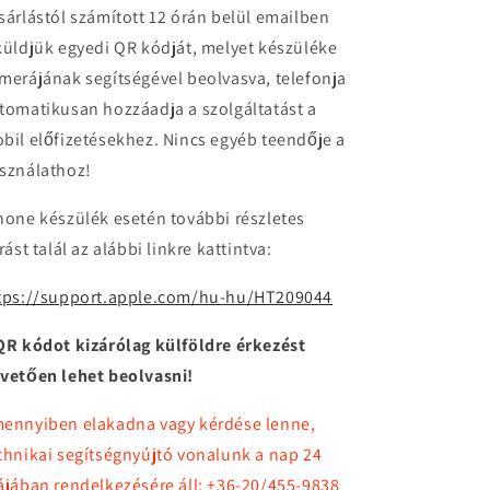
sárlástól számított 12 órán belül emailben
küldjük egyedi QR kódját, melyet készüléke
merájának segítségével beolvasva, telefonja
tomatikusan hozzáadja a szolgáltatást a
bil előfizetésekhez. Nincs egyéb teendője a
sználathoz!
hone készülék esetén további részletes
írást talál az alábbi linkre kattintva:
tps://support.apple.com/hu-hu/HT209044
QR kódot kizárólag külföldre érkezést
vetően lehet beolvasni!
ennyiben elakadna vagy kérdése lenne,
chnikai segítségnyújtó vonalunk a nap 24
ájában rendelkezésére áll: +36-20/455-9838