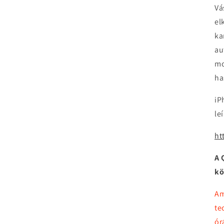
Vá
el
ka
au
mo
ha
iP
le
ht
A 
kö
Am
te
ór