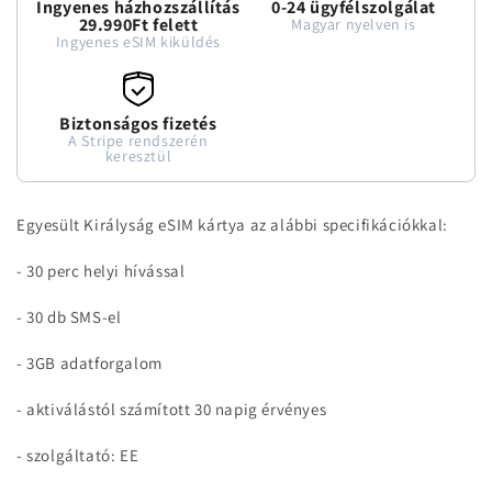
Ingyenes házhozszállítás
0-24 ügyfélszolgálat
el
el
29.990Ft felett
Magyar nyelven is
mennyiségének
mennyiségének
Ingyenes eSIM kiküldés
csökkentése
növelése
Biztonságos fizetés
A Stripe rendszerén
keresztül
Egyesült Királyság eSIM kártya az alábbi specifikációkkal:
- 30 perc helyi hívással
- 30 db SMS-el
- 3GB adatforgalom
- aktiválástól számított 30 napig érvényes
- szolgáltató: EE