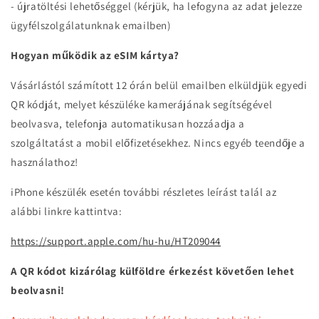
- újratöltési lehetőséggel (kérjük, ha lefogyna az adat jelezze
ügyfélszolgálatunknak emailben)
Hogyan működik az eSIM kártya?
Vásárlástól számított 12 órán belül emailben elküldjük egyedi
QR kódját, melyet készüléke kamerájának segítségével
beolvasva, telefonja automatikusan hozzáadja a
szolgáltatást a mobil előfizetésekhez. Nincs egyéb teendője a
használathoz!
iPhone készülék esetén további részletes leírást talál az
alábbi linkre kattintva:
https://support.apple.com/hu-hu/HT209044
A QR kódot kizárólag külföldre érkezést követően lehet
beolvasni!