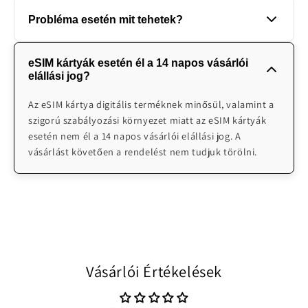
Az adott célországba érkezést követően lehet a
https://worldwidesimcardhu.com/pages/esim-
megjegyzés rovatba tüntesd fel az alábbi szócskát:
Probléma esetén mit tehetek?
készülékhez hozzáadni az általunk küldött QR kódot a
kompatibilis-keszulekek
"újratöltés"
Beállítások-eSIM hozzáadása menüpont alatt. Az eSIM a
Cégünk magyar nyelven 0-24 telefonos technikai
beolvasást követően azonnal elkezd működni.
eSIM kártyák esetén él a 14 napos vásárlói
ügyfélszolgálatot biztosít probléma esetén. Illetve
elállási jog?
emailben H-V 08:00-24:00 elérhetőek vagyunk
segítségnyújtásra: info@worldwidesimcards.com
Az eSIM kártya digitális terméknek minősül, valamint a
szigorú szabályozási környezet miatt az eSIM kártyák
esetén nem él a 14 napos vásárlói elállási jog. A
vásárlást követően a rendelést nem tudjuk törölni.
Vásárlói Értékelések