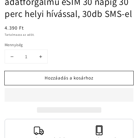
adatforgalmú eSIM 30 napig 30
perc helyi hívással, 30db SMS-el
Normál
4.390 Ft
ár
Tartalmazza az adót.
Mennyiség
Egyesült
Egyesült
Királyság
Királyság
3GB
3GB
Hozzáadás a kosárhoz
adatforgalmú
adatforgalmú
eSIM
eSIM
30
30
napig
napig
30
30
perc
perc
helyi
helyi
hívással,
hívással,
30db
30db
SMS-
SMS-