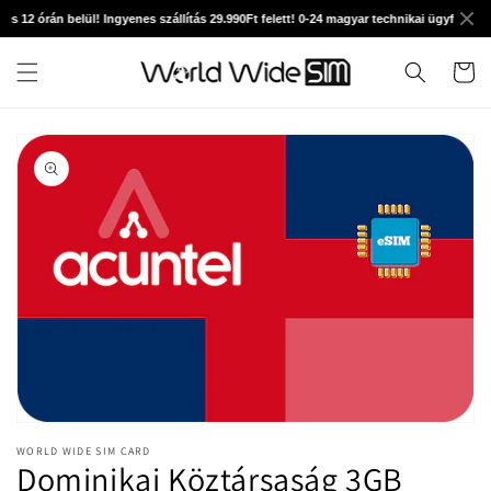
Ugrás a
s 12 órán belül! Ingyenes szállítás 29.990Ft felett! 0-24 magyar technikai ügyfélszolgá
tartalomhoz
Kosár
Kihagyás, és
ugrás a
termékadatokra
1.
médiafájl
WORLD WIDE SIM CARD
megnyitása
Dominikai Köztársaság 3GB
a