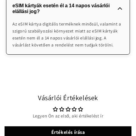
beolvasást követően azonnal elkezd működni.
eSIM kártyák esetén él a 14 napos vásárlói
ügyfélszolgálatot biztosít probléma esetén. Illetve
elállási jog?
emailben H-V 08:00-24:00 elérhetőek vagyunk
segítségnyújtásra: info@worldwidesimcards.com
Az eSIM kártya digitális terméknek minősül, valamint a
szigorú szabályozási környezet miatt az eSIM kártyák
esetén nem él a 14 napos vásárlói elállási jog. A
vásárlást követően a rendelést nem tudjuk törölni.
Vásárlói Értékelések
Legyen Ön az első, aki értékelést ír
Értékelés írása