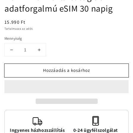
modális
adatforgalmú eSIM 30 napig
párbeszédpanelen
Normál
15.990 Ft
ár
Tartalmazza az adót.
Mennyiség
Dominikai
Dominikai
Köztársaság
Köztársaság
3GB
3GB
Hozzáadás a kosárhoz
adatforgalmú
adatforgalmú
eSIM
eSIM
30
30
napig
napig
mennyiségének
mennyiségének
csökkentése
növelése
Ingyenes házhozszállítás
0-24 ügyfélszolgálat