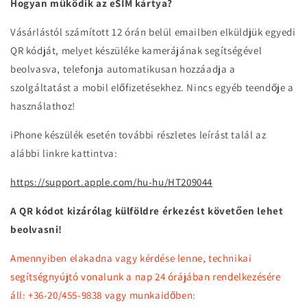
Hogyan működik az eSIM kártya?
Vásárlástól számított 12 órán belül emailben elküldjük egyedi
QR kódját, melyet készüléke kamerájának segítségével
beolvasva, telefonja automatikusan hozzáadja a
szolgáltatást a mobil előfizetésekhez. Nincs egyéb teendője a
használathoz!
iPhone készülék esetén további részletes leírást talál az
alábbi linkre kattintva:
https://support.apple.com/hu-hu/HT209044
A QR kódot kizárólag külföldre érkezést követően lehet
beolvasni!
Amennyiben elakadna vagy kérdése lenne, technikai
segítségnyújtó vonalunk a nap 24 órájában rendelkezésére
áll: +36-20/455-9838 vagy munkaidőben: