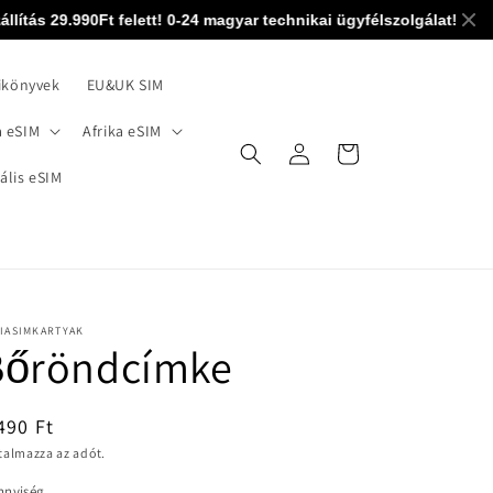
tás 29.990Ft felett! 0-24 magyar technikai ügyfélszolgálat!
eSIM kár
ikönyvek
EU&UK SIM
 eSIM
Afrika eSIM
Bejelentkezés
Kosár
ális eSIM
SIASIMKARTYAK
Bőröndcímke
ormál
490 Ft
talmazza az adót.
nnyiség