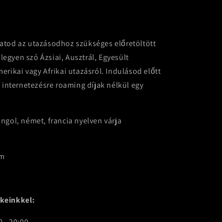
atod az utazásodhoz szükséges előretöltött
 legyen szó Ázsiai, Ausztrál, Egyesült
erikai vagy Afrikai utazásról. Indulásod előtt
i internetezésre roaming díjak nélkül egy
ngol, német, francia nyelven várja
om
keinkkel:
 - 20:00