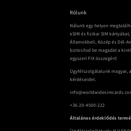
Rólunk
Nálunk egy helyen megtalálh
eSIM és fizikai SIM kártyákat,
Államokbeli, Közép és Dél-Am
biztosítsd be magadat a kint
egyszeri FIX összegért!
Ügyfélszolgálatunk magyar, a
kérdéseidet.
info@worldwidesimcards.c
+36-20-4500-222
Általános érdeklődés termé
Ügyfélszolgálatunk: H-V 08:00