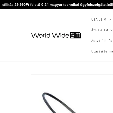
Ugrás a
ítás 29.990Ft felett! 0-24 magyar technikai ügyfélszolgálat!
eSIM k
tartalomhoz
USA eSIM
Ázsia eSIM
Ausztrália és
Utazási term
Kihagyás, és
ugrás a
termékadatokra