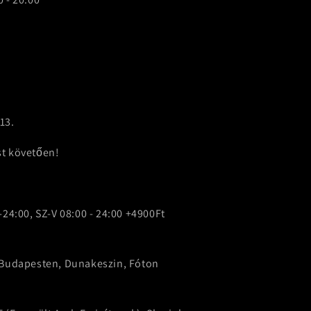
13.
st követően!
-24:00, SZ-V 08:00 - 24:00 +4900Ft
p Budapesten, Dunakeszin, Fóton