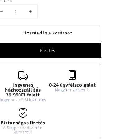
Bőröndcímke
Bőröndcímke
mennyiségének
mennyiségének
csökkentése
növelése
Hozzáadás a kosárhoz
Fizetés
Ingyenes
0-24 ügyfélszolgálat
házhozszállítás
Magyar nyelven is
29.990Ft felett
Ingyenes eSIM kiküldés
Biztonságos fizetés
A Stripe rendszerén
keresztül