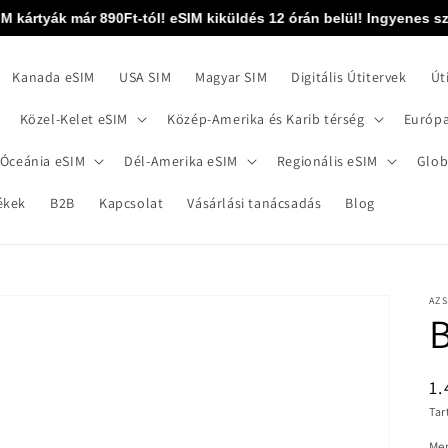
ártyák már 890Ft-tól! eSIM kiküldés 12 órán belül! Ingyenes szállí
Kanada eSIM
USA SIM
Magyar SIM
Digitális Útitervek
Út
Közel-Kelet eSIM
Közép-Amerika és Karib térség
Európa
 Óceánia eSIM
Dél-Amerika eSIM
Regionális eSIM
Glob
ékek
B2B
Kapcsolat
Vásárlási tanácsadás
Blog
AZ
N
1.
ár
Tar
Me