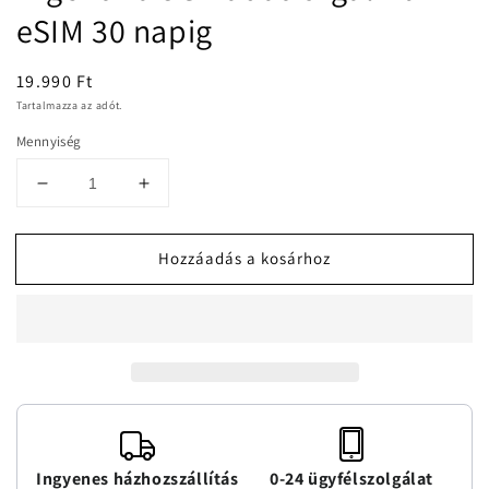
modális
eSIM 30 napig
párbeszédpanelen
Normál
19.990 Ft
ár
Tartalmazza az adót.
Mennyiség
Argentína
Argentína
5GB
5GB
adatforgalmú
adatforgalmú
Hozzáadás a kosárhoz
eSIM
eSIM
30
30
napig
napig
mennyiségének
mennyiségének
csökkentése
növelése
Ingyenes házhozszállítás
0-24 ügyfélszolgálat