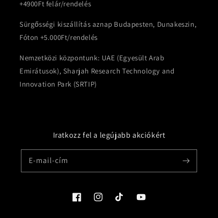
+4900Ft felár/rendelés
Sürgősségi kiszállítás aznap Budapesten, Dunakeszin,
Fóton +5.000Ft/rendelés
Nemzetközi központunk: UAE (Egyesült Arab
Emirátusok), Sharjah Research Technology and
Innovation Park (SRTIP)
Iratkozz fel a legújabb akciókért
E-mail-cím
Facebook
Instagram
TikTok
YouTube