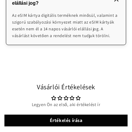
elállási jog?
emailben H-V 08:00-24:00 elérhetőek vagyunk
segítségnyújtásra: info@worldwidesimcards.com
Az eSIM kártya digitális terméknek minősül, valamint a
szigorú szabályozási környezet miatt az eSIM kártyák
esetén nem él a 14 napos vásárlói elállási jog. A
vásárlást követően a rendelést nem tudjuk törölni.
Vásárlói Értékelések
Legyen Ön az első, aki értékelést ír
Értékelés írása