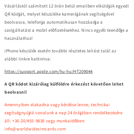
Vásárlástól számított 12 órán belül emailben elküldjük egyedi
QR kódját, melyet készüléke kamerájának segítségével
beolvasva, telefonja automatikusan hozzáadja a
szolgáltatást a mobil előfizetésekhez. Nincs egyéb teendője a
használathoz!
iPhone készülék esetén további részletes leírást talál az
alábbi linkre kattintva:
https://support.apple.com/hu-hu/HT209044
A QR kódot kizárólag külföldre érkezést követően lehet
beolvasni!
Amennyiben elakadna vagy kérdése lenne, technikai
segítségnyújtó vonalunk a nap 24 órájában rendelkezésére
áll: +36-20/455-9838 vagy munkaidőben:
info@worldwidesimcards.com