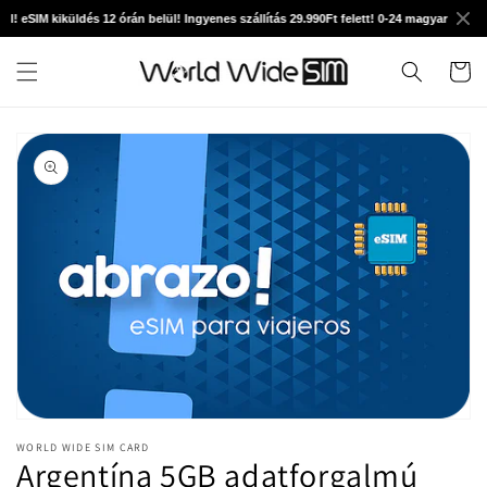
Ugrás a
! eSIM kiküldés 12 órán belül! Ingyenes szállítás 29.990Ft felett! 0-24 magyar technik
tartalomhoz
Kosár
Kihagyás, és
ugrás a
termékadatokra
1.
médiafájl
WORLD WIDE SIM CARD
megnyitása
Argentína 5GB adatforgalmú
a