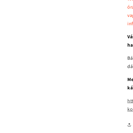
ór
va
in
Vá
ha
Bá
dá
Me
ká
ht
ko