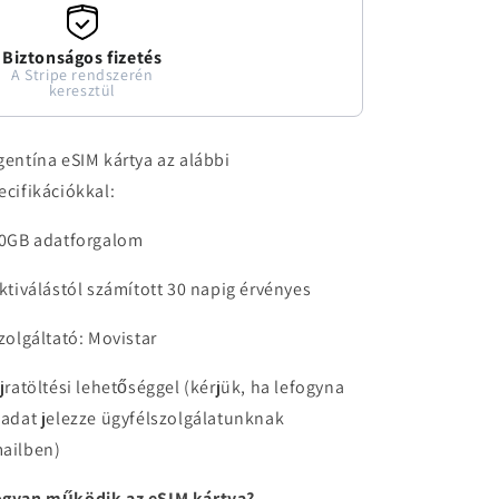
Biztonságos fizetés
A Stripe rendszerén
keresztül
gentína eSIM kártya az alábbi
ecifikációkkal:
10GB adatforgalom
aktiválástól számított 30 napig érvényes
szolgáltató: Movistar
újratöltési lehetőséggel (kérjük, ha lefogyna
 adat jelezze ügyfélszolgálatunknak
ailben)
gyan működik az eSIM kártya?