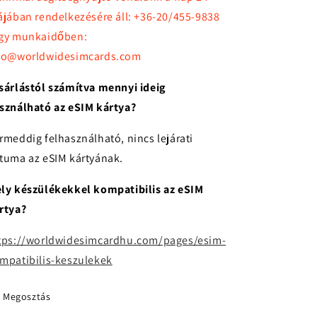
ájában rendelkezésére áll: +36-20/455-9838
gy munkaidőben:
fo@worldwidesimcards.com
sárlástól számítva mennyi ideig
sználható az eSIM kártya?
rmeddig felhasználható, nincs lejárati
tuma az eSIM kártyának.
ly készülékekkel kompatibilis az eSIM
rtya?
tps://worldwidesimcardhu.com/pages/esim-
mpatibilis-keszulekek
Megosztás