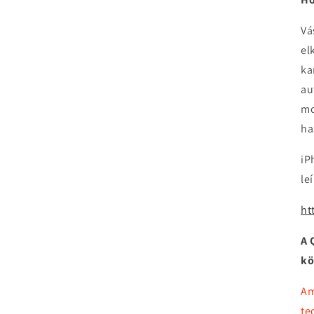
Vá
el
ka
au
mo
ha
iP
le
ht
A 
kö
Am
te