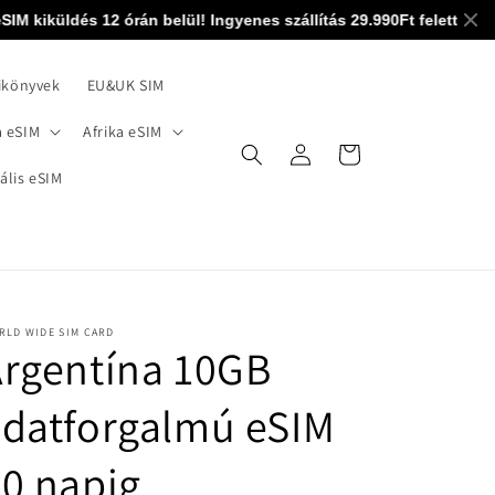
 kiküldés 12 órán belül! Ingyenes szállítás 29.990Ft felett! 0-24 m
ikönyvek
EU&UK SIM
 eSIM
Afrika eSIM
Bejelentkezés
Kosár
ális eSIM
RLD WIDE SIM CARD
rgentína 10GB
datforgalmú eSIM
0 napig