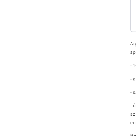
Ar
sp
- 
- 
- 
- 
az
em
Ho