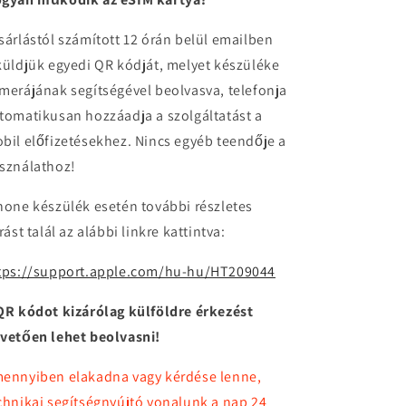
sárlástól számított 12 órán belül emailben
küldjük egyedi QR kódját, melyet készüléke
merájának segítségével beolvasva, telefonja
tomatikusan hozzáadja a szolgáltatást a
bil előfizetésekhez. Nincs egyéb teendője a
sználathoz!
hone készülék esetén további részletes
írást talál az alábbi linkre kattintva:
tps://support.apple.com/hu-hu/HT209044
QR kódot kizárólag külföldre érkezést
vetően lehet beolvasni!
ennyiben elakadna vagy kérdése lenne,
chnikai segítségnyújtó vonalunk a nap 24