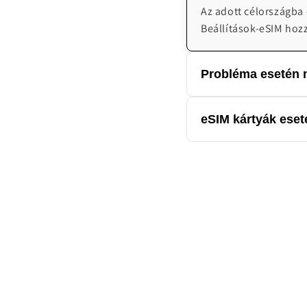
Az adott célországba
Beállítások-eSIM hoz
Probléma esetén m
Cégünk magyar nyelven
eSIM kártyák eseté
emailben H-V 08:00-2
Az eSIM kártya digitá
kártyák esetén nem él
törölni.