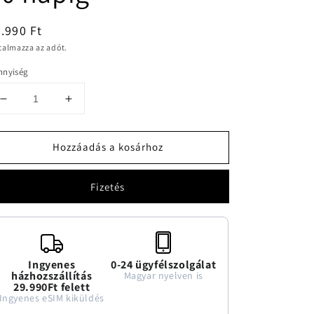
ormál
.990 Ft
talmazza az adót.
nnyiség
Argentína
Argentína
10GB
10GB
adatforgalmú
adatforgalmú
Hozzáadás a kosárhoz
eSIM
eSIM
30
30
napig
napig
Fizetés
mennyiségének
mennyiségének
csökkentése
növelése
Ingyenes
0-24 ügyfélszolgálat
házhozszállítás
Magyar nyelven is
29.990Ft felett
Ingyenes eSIM kiküldés