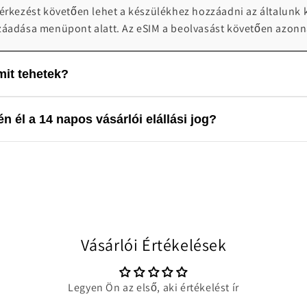
 érkezést követően lehet a készülékhez hozzáadni az általunk 
záadása menüpont alatt. Az eSIM a beolvasást követően azonn
it tehetek?
 0-24 telefonos technikai ügyfélszolgálatot biztosít probléma
n él a 14 napos vásárlói elállási jog?
4:00 elérhetőek vagyunk segítségnyújtásra: info@worldwides
lis terméknek minősül, valamint a szigorú szabályozási környe
 a 14 napos vásárlói elállási jog. A vásárlást követően a rende
Vásárlói Értékelések
Legyen Ön az első, aki értékelést ír