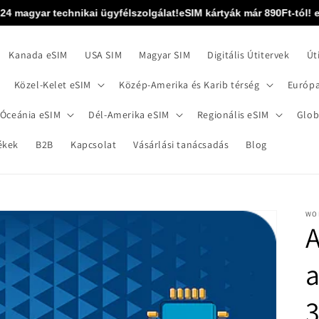
 magyar technikai ügyfélszolgálat!
eSIM kártyák már 890Ft-tól! eSIM
Kanada eSIM
USA SIM
Magyar SIM
Digitális Útitervek
Út
Közel-Kelet eSIM
Közép-Amerika és Karib térség
Európa
 Óceánia eSIM
Dél-Amerika eSIM
Regionális eSIM
Glob
ékek
B2B
Kapcsolat
Vásárlási tanácsadás
Blog
WO
A
a
3