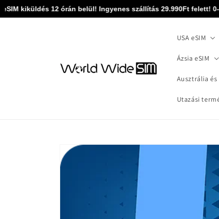
Ugrás a
IM kiküldés 12 órán belül! Ingyenes szállítás 29.990Ft felett! 0-24
tartalomhoz
USA eSIM
Ázsia eSIM
Ausztrália és
Utazási term
Kihagyás, és
ugrás a
termékadatokra