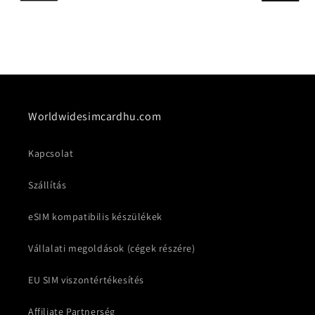
Worldwidesimcardhu.com
Kapcsolat
Szállítás
eSIM kompatibilis készülékek
Vállalati megoldások (cégek részére)
EU SIM viszontértékesítés
Affiliate Partnerség