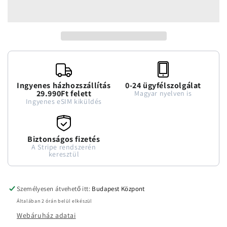
mennyiségének
mennyiségének
csökkentése
növelése
Ingyenes házhozszállítás
0-24 ügyfélszolgálat
29.990Ft felett
Magyar nyelven is
Ingyenes eSIM kiküldés
Biztonságos fizetés
A Stripe rendszerén
keresztül
Személyesen átvehető itt:
Budapest Központ
Általában 2 órán belül elkészül
Webáruház adatai