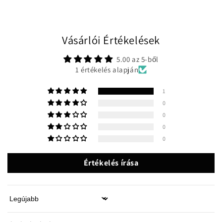
Vásárlói Értékelések
5.00 az 5-ből
1 értékelés alapján
1
0
0
0
0
Értékelés írása
Sort by