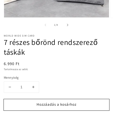
1.
2
médiafájl
m
/
1
/
4
megnyitása
m
a
a
modális
m
WORLD WIDE SIM CARD
párbeszédpanelen
p
7 részes bőrönd rendszerező
táskák
Normál
6.990 Ft
ár
Tartalmazza az adót.
Mennyiség
7
7
részes
részes
bőrönd
bőrönd
Hozzáadás a kosárhoz
rendszerező
rendszerező
táskák
táskák