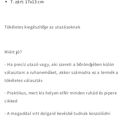
7. zárt: 17x13 cm
Tökéletes kiegészítője az utazásoknak
Miért jó?
- Ha precíz utazó vagy, aki szereti a bőröndjében külön
választani a ruhaneműket, akkor számodra ez a termék a
tökéletes választás
- Praktikus, mert kis helyen elfér minden ruhád és pipere
cikked
- A magaddal vitt dolgaid kevésbé tudnak koszolódni