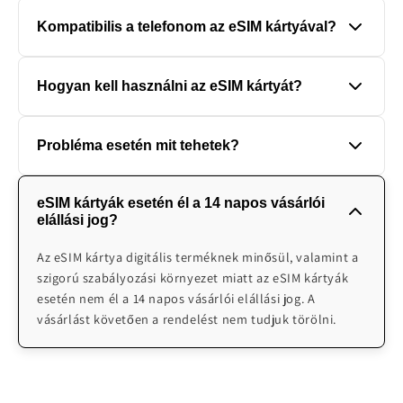
A legtöbb eSIM kártyánk újratölthető (kivéve: korlátlan
lehetőség van a 4 órán belüli kiküldési opció
Kompatibilis a telefonom az eSIM kártyával?
eSIM-ek). Minden termékünk mellett a leírásban fel van
kiválasztására.
tüntetve, hogy újratölthető-e. Amennyiben lefogyna az
Részletesen az alábbi menüpontunkban tudod
adatforgalom, úgy a honlapunkon bármelyik csomag
Hogyan kell használni az eSIM kártyát?
ellenőrizni, hogy a készüléked alkalmas-e az eSIM
megvásárlásával újra tudjuk tölteni a már meglévőt.
kártya használatára:
Kérjük, hogy ebben az esetben a kosár oldalon a
Az adott célországba érkezést követően lehet a
https://worldwidesimcardhu.com/pages/esim-
megjegyzés rovatba tüntesd fel az alábbi szócskát:
Probléma esetén mit tehetek?
készülékhez hozzáadni az általunk küldött QR kódot a
kompatibilis-keszulekek
"újratöltés"
Beállítások-eSIM hozzáadása menüpont alatt. Az eSIM a
Cégünk magyar nyelven 0-24 telefonos technikai
beolvasást követően azonnal elkezd működni.
eSIM kártyák esetén él a 14 napos vásárlói
ügyfélszolgálatot biztosít probléma esetén. Illetve
elállási jog?
emailben H-V 08:00-24:00 elérhetőek vagyunk
segítségnyújtásra: info@worldwidesimcards.com
Az eSIM kártya digitális terméknek minősül, valamint a
szigorú szabályozási környezet miatt az eSIM kártyák
esetén nem él a 14 napos vásárlói elállási jog. A
vásárlást követően a rendelést nem tudjuk törölni.