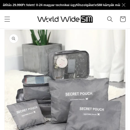
Ugrás a
llítás 29.990Ft felett! 0-24 magyar technikai ügyfélszolgálat!
eSIM kártyák már 890Ft-tó
tartalomhoz
Kosár
Kihagyás, és
ugrás a
termékadatokra