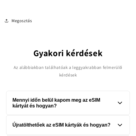
Megosztás
Gyakori kérdések
Az alábbiakban találhatóak a leggyakrabban felmerülő
kérdések
Mennyi időn belül kapom meg az eSIM
kártyát és hogyan?
Az eSIM kártyákat a rendelés leadását követően 12 órán
Újratölthetőek az eSIM kártyák és hogyan?
belül a rendszer a megadott email címre küldi ki
automatikusan. A rendelés leadását követően