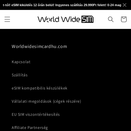
Ugrás a
t-tól! eSIM kiküldés 12 órán belül! Ingyenes szállítás 29.990Ft felett! 0-24 magyar te
tartalomhoz
Kosár
Worldwidesimcardhu.com
Kapcsolat
Szállítás
eSIM kompatibilis készülékek
Vállalati megoldások (cégek részére)
EU SIM viszontértékesítés
Affiliate Partnerség